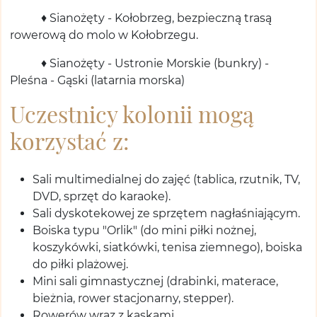
♦ Sianożęty - Kołobrzeg, bezpieczną trasą
rowerową do molo w Kołobrzegu.
♦ Sianożęty - Ustronie Morskie (bunkry) -
Pleśna - Gąski (latarnia morska)
Uczestnicy kolonii mogą
korzystać z:
Sali multimedialnej do zajęć (tablica, rzutnik, TV,
DVD, sprzęt do karaoke).
Sali dyskotekowej ze sprzętem nagłaśniającym.
Boiska typu "Orlik" (do mini piłki nożnej,
koszykówki, siatkówki, tenisa ziemnego), boiska
do piłki plażowej.
Mini sali gimnastycznej (drabinki, materace,
bieżnia, rower stacjonarny, stepper).
Rowerów wraz z kaskami.